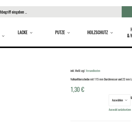
LACKE
PUTZE
HOLZSCHUTZ
& 
inkl. MwSt
zzgl.
Versandkosten
Vulkanfiberscheibe mit 115 mm Durchmesser und 22 mm L
1,30
€
S
Körnung
Auswahl zurücksetzen