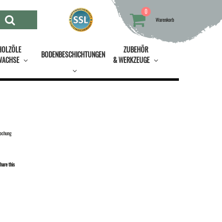
0
Warenkorb
HOLZÖLE
ZUBEHÖR
BODENBESCHICHTUNGEN
WACHSE
& WERKZEUGE
ochung
hare this