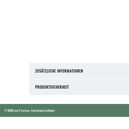
ZUSÄTZLICHE INFORMATIONEN
PRODUKTSICHERHEIT
©
2025
mea IT Services
,
Stilschmiede Grafikbüro