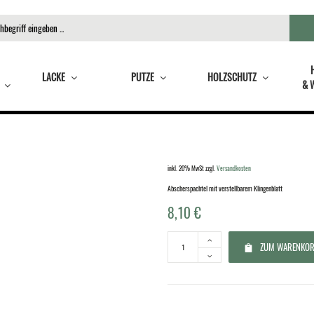
LACKE
PUTZE
HOLZSCHUTZ
& 
inkl. 20% MwSt
zzgl.
Versandkosten
Abscherspachtel mit verstellbarem Klingenblatt
8,10
€
ZUM WARENKOR