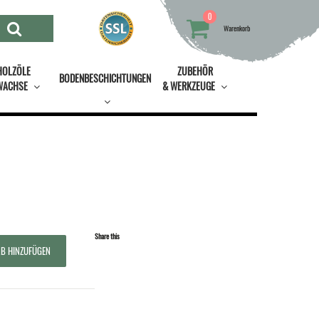
0
Warenkorb
HOLZÖLE
ZUBEHÖR
BODENBESCHICHTUNGEN
WACHSE
& WERKZEUGE
Share this
B HINZUFÜGEN