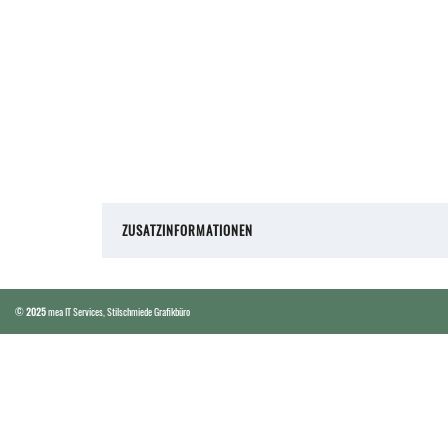
ZUSATZINFORMATIONEN
©
2025
mea IT Services
,
Stilschmiede Grafikbüro