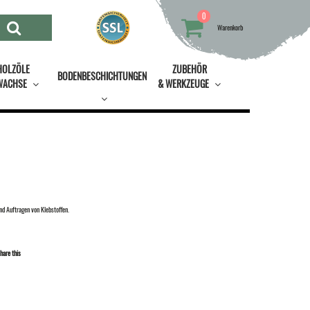
0
Warenkorb
HOLZÖLE
ZUBEHÖR
BODENBESCHICHTUNGEN
WACHSE
& WERKZEUGE
nd Auftragen von Klebstoffen.
hare this