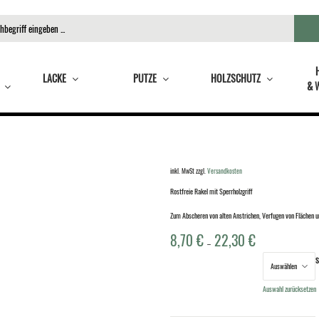
LACKE
PUTZE
HOLZSCHUTZ
& 
inkl. MwSt
zzgl.
Versandkosten
Rostfreie Rakel mit Sperrholzgriff
Zum Abscheren von alten Anstrichen, Verfugen von Flächen u
8,70
€
22,30
€
–
S
Breite
Auswahl zurücksetzen