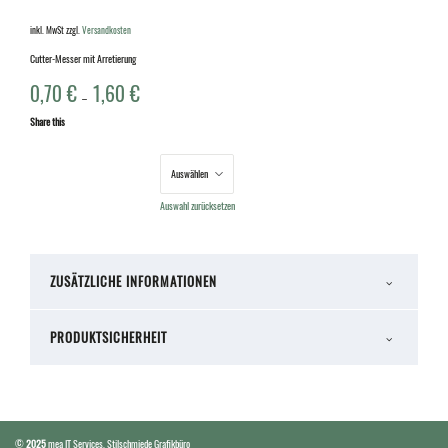
inkl. MwSt
zzgl.
Versandkosten
Cutter-Messer mit Arretierung
0,70
€
1,60
€
–
Share this
Größe
Auswahl zurücksetzen
ZUSÄTZLICHE INFORMATIONEN
PRODUKTSICHERHEIT
©
2025
mea IT Services
,
Stilschmiede Grafikbüro