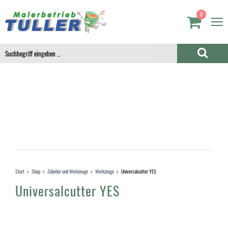
0
Start
Shop
Zubehör und Werkzeuge
Werkzeuge
Universalcutter YES
Universalcutter YES