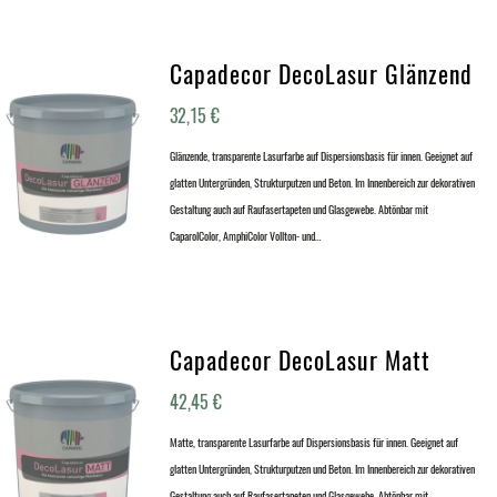
Capadecor DecoLasur Glänzend
32,15
€
Glänzende, transparente Lasurfarbe auf Dispersionsbasis für innen. Geeignet auf
glatten Untergründen, Strukturputzen und Beton. Im Innenbereich zur dekorativen
Gestaltung auch auf Raufasertapeten und Glasgewebe. Abtönbar mit
CaparolColor, AmphiColor Vollton- und…
Capadecor DecoLasur Matt
42,45
€
Matte, transparente Lasurfarbe auf Dispersionsbasis für innen. Geeignet auf
glatten Untergründen, Strukturputzen und Beton. Im Innenbereich zur dekorativen
Gestaltung auch auf Raufasertapeten und Glasgewebe. Abtönbar mit