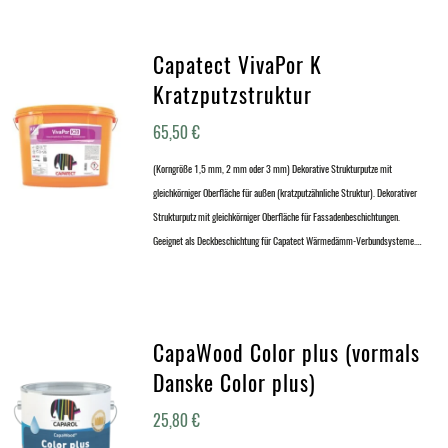
Capatect VivaPor K
Kratzputzstruktur
65,50
€
(Korngröße 1,5 mm, 2 mm oder 3 mm) Dekorative Strukturputze mit
gleichkörniger Oberfläche für außen (kratzputzähnliche Struktur). Dekorativer
Strukturputz mit gleichkörniger Oberfläche für Fassadenbeschichtungen.
Geeignet als Deckbeschichtung für Capatect Wärmedämm-Verbundsysteme.…
CapaWood Color plus (vormals
Danske Color plus)
25,80
€