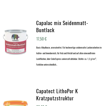
Capalac mix Seidenmatt-
Buntlack
17,50
€
Basis Alkydharze, aromatenfrei. Für hochwertige seidenmatte Lackierarbeiten im
Außen- und Innenbereich, für Holz und Metall und auf alten einwandfreien
Lackflächen, über ColorExpress universell abtönbar. Dichte: ca. 1,2 g/cm³,
Farbtöne unterschiedlich…
Capatect LithoPor K
Kratzputzstruktur