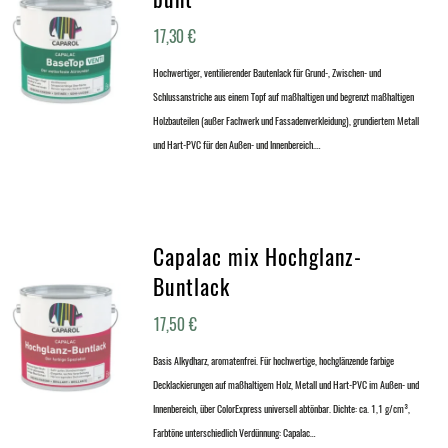
17,30
€
Hochwertiger, ventilierender Bautenlack für Grund-, Zwischen- und
Schlussanstriche aus einem Topf auf maßhaltigen und begrenzt maßhaltigen
Holzbauteilen (außer Fachwerk und Fassadenverkleidung), grundiertem Metall
und Hart-PVC für den Außen- und Innenbereich.…
Capalac mix Hochglanz-
Buntlack
17,50
€
Basis Alkydharz, aromatenfrei. Für hochwertige, hochglänzende farbige
Decklackierungen auf maßhaltigem Holz, Metall und Hart-PVC im Außen- und
Innenbereich, über ColorExpress universell abtönbar. Dichte: ca. 1,1 g/cm³,
Farbtöne unterschiedlich Verdünnung: Capalac…