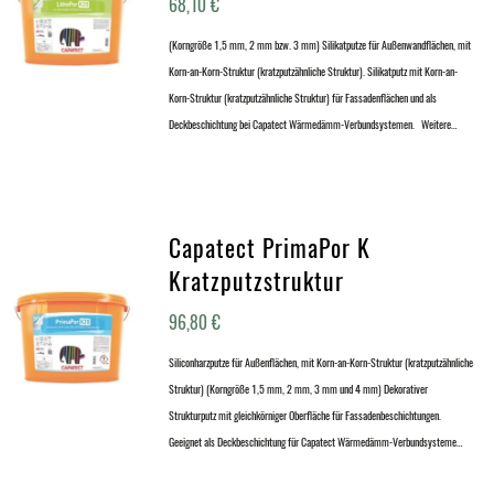
68,10
€
(Korngröße 1,5 mm, 2 mm bzw. 3 mm) Silikatputze für Außenwandflächen, mit
Korn-an-Korn-Struktur (kratzputzähnliche Struktur). Silikatputz mit Korn-an-
Korn-Struktur (kratzputzähnliche Struktur) für Fassadenflächen und als
Deckbeschichtung bei Capatect Wärmedämm-Verbundsystemen. Weitere…
Capatect PrimaPor K
Kratzputzstruktur
96,80
€
Siliconharzputze für Außenflächen, mit Korn-an-Korn-Struktur (kratzputzähnliche
Struktur) (Korngröße 1,5 mm, 2 mm, 3 mm und 4 mm) Dekorativer
Strukturputz mit gleichkörniger Oberfläche für Fassadenbeschichtungen.
Geeignet als Deckbeschichtung für Capatect Wärmedämm-Verbundsysteme…