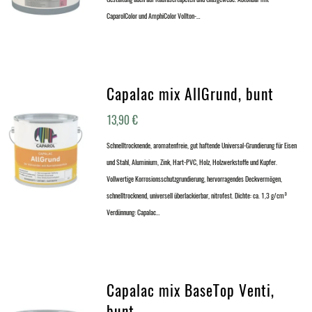
CaparolColor und AmphiColor Vollton-…
Capalac mix AllGrund, bunt
13,90
€
Schnelltrocknende, aromatenfreie, gut haftende Universal-Grundierung für Eisen
und Stahl, Aluminium, Zink, Hart-PVC, Holz, Holzwerkstoffe und Kupfer.
Vollwertige Korrosionsschutzgrundierung, hervorragendes Deckvermögen,
schnelltrocknend, universell überlackierbar, nitrofest. Dichte: ca. 1,3 g/cm³
Verdünnung: Capalac…
Capalac mix BaseTop Venti,
bunt