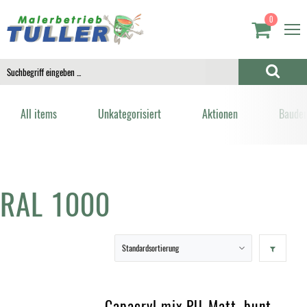
0
All items
Unkategorisiert
Aktionen
Bauden
RAL 1000
Capacryl mix PU-Matt, bunt