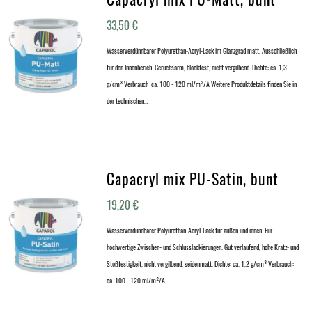
33,50
€
Wasserverdünnbarer Polyurethan-Acryl-Lack im Glanzgrad matt. Ausschließlich
für den Innenberich. Geruchsarm, blockfest, nicht vergilbend. Dichte: ca. 1,3
g/cm³ Verbrauch: ca. 100 - 120 ml/m²/A Weitere Produktdetails finden Sie in
der technischen…
Capacryl mix PU-Satin, bunt
19,20
€
Wasserverdünnbarer Polyurethan-Acryl-Lack für außen und innen. Für
hochwertige Zwischen- und Schlusslackierungen. Gut verlaufend, hohe Kratz- und
Stoßfestigkeit, nicht vergilbend, seidenmatt. Dichte: ca. 1,2 g/cm³ Verbrauch:
ca. 100 - 120 ml/m²/A…