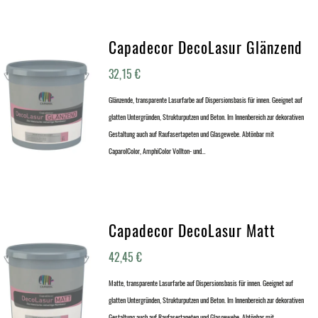
Capadecor DecoLasur Glänzend
32,15
€
Glänzende, transparente Lasurfarbe auf Dispersionsbasis für innen. Geeignet auf
glatten Untergründen, Strukturputzen und Beton. Im Innenbereich zur dekorativen
Gestaltung auch auf Raufasertapeten und Glasgewebe. Abtönbar mit
CaparolColor, AmphiColor Vollton- und…
Capadecor DecoLasur Matt
42,45
€
Matte, transparente Lasurfarbe auf Dispersionsbasis für innen. Geeignet auf
glatten Untergründen, Strukturputzen und Beton. Im Innenbereich zur dekorativen
Gestaltung auch auf Raufasertapeten und Glasgewebe. Abtönbar mit