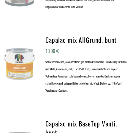
CaparolColor und AmphiColor Vollton-…
Capalac mix AllGrund, bunt
13,90
€
Schnelltrocknende, aromatenfreie, gut haftende Universal-Grundierung für Eisen
und Stahl, Aluminium, Zink, Hart-PVC, Holz, Holzwerkstoffe und Kupfer.
Vollwertige Korrosionsschutzgrundierung, hervorragendes Deckvermögen,
schnelltrocknend, universell überlackierbar, nitrofest. Dichte: ca. 1,3 g/cm³
Verdünnung: Capalac…
Capalac mix BaseTop Venti,
bunt