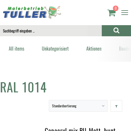
0
All items
Unkategorisiert
Aktionen
Bauden
RAL 1014
Capacryl mix PU-Matt, bunt