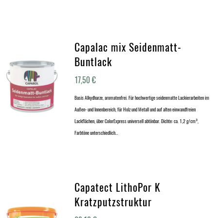
Capalac mix Seidenmatt-
Buntlack
17,50
€
Basis Alkydharze, aromatenfrei. Für hochwertige seidenmatte Lackierarbeiten im
Außen- und Innenbereich, für Holz und Metall und auf alten einwandfreien
Lackflächen, über ColorExpress universell abtönbar. Dichte: ca. 1,2 g/cm³,
Farbtöne unterschiedlich…
Capatect LithoPor K
Kratzputzstruktur