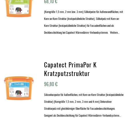
68,10
€
(Korngröße 1,5 mm, 2 mm bzw. 3 mm) Silikatputze für Außenwandflächen, mit
Korn-an-Korn-Struktur (kratzputzähnliche Struktur). Silikatputz mit Korn-an-
Korn-Struktur (kratzputzähnliche Struktur) für Fassadenflächen und als
Deckbeschichtung bei Capatect Wärmedämm-Verbundsystemen. Weitere…
Capatect PrimaPor K
Kratzputzstruktur
96,80
€
Siliconharzputze für Außenflächen, mit Korn-an-Korn-Struktur (kratzputzähnliche
Struktur) (Korngröße 1,5 mm, 2 mm, 3 mm und 4 mm) Dekorativer
Strukturputz mit gleichkörniger Oberfläche für Fassadenbeschichtungen.
Geeignet als Deckbeschichtung für Capatect Wärmedämm-Verbundsysteme…