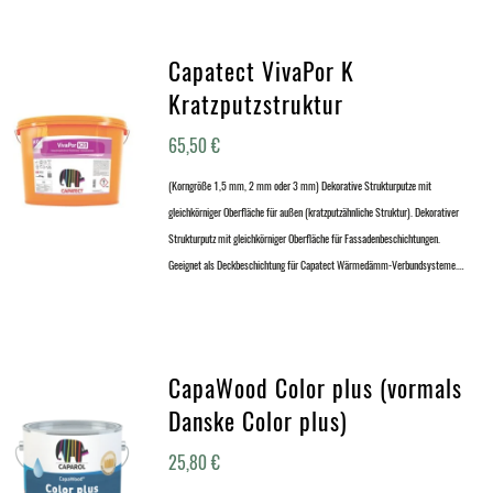
Capatect VivaPor K
Kratzputzstruktur
65,50
€
(Korngröße 1,5 mm, 2 mm oder 3 mm) Dekorative Strukturputze mit
gleichkörniger Oberfläche für außen (kratzputzähnliche Struktur). Dekorativer
Strukturputz mit gleichkörniger Oberfläche für Fassadenbeschichtungen.
Geeignet als Deckbeschichtung für Capatect Wärmedämm-Verbundsysteme.…
CapaWood Color plus (vormals
Danske Color plus)
25,80
€