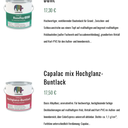
17,30
€
Hochwertiger, ventilierender Bautenlack für Grund-, Zwischen- und
Schlussanstriche aus einem Topf auf maßhaltigen und begrenzt maßhaltigen
Holzbauteilen (außer Fachwerk und Fassadenverkleidung), grundiertem Metall
und Hart-PVC für den Außen- und Innenbereich.…
Capalac mix Hochglanz-
Buntlack
17,50
€
Basis Alkydharz, aromatenfrei. Für hochwertige, hochglänzende farbige
Decklackierungen auf maßhaltigem Holz, Metall und Hart-PVC im Außen- und
Innenbereich, über ColorExpress universell abtönbar. Dichte: ca. 1,1 g/cm³,
Farbtöne unterschiedlich Verdünnung: Capalac…