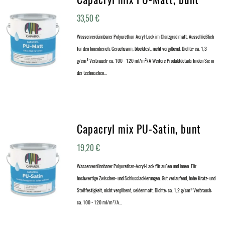
33,50
€
Wasserverdünnbarer Polyurethan-Acryl-Lack im Glanzgrad matt. Ausschließlich
für den Innenberich. Geruchsarm, blockfest, nicht vergilbend. Dichte: ca. 1,3
g/cm³ Verbrauch: ca. 100 - 120 ml/m²/A Weitere Produktdetails finden Sie in
der technischen…
Capacryl mix PU-Satin, bunt
19,20
€
Wasserverdünnbarer Polyurethan-Acryl-Lack für außen und innen. Für
hochwertige Zwischen- und Schlusslackierungen. Gut verlaufend, hohe Kratz- und
Stoßfestigkeit, nicht vergilbend, seidenmatt. Dichte: ca. 1,2 g/cm³ Verbrauch:
ca. 100 - 120 ml/m²/A…