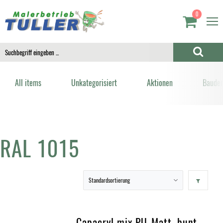
0
All items
Unkategorisiert
Aktionen
Bauden
RAL 1015
Capacryl mix PU-Matt, bunt