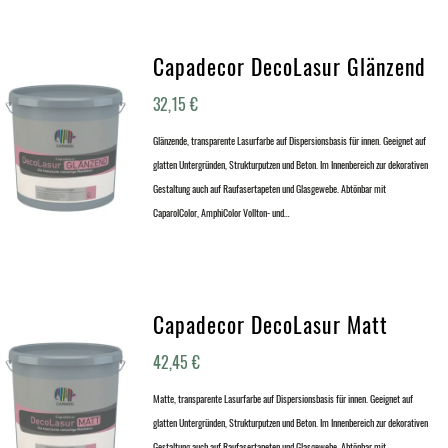
Capadecor DecoLasur Glänzend
32,15
€
Glänzende, transparente Lasurfarbe auf Dispersionsbasis für innen. Geeignet auf
glatten Untergründen, Strukturputzen und Beton. Im Innenbereich zur dekorativen
Gestaltung auch auf Raufasertapeten und Glasgewebe. Abtönbar mit
CaparolColor, AmphiColor Vollton- und…
Capadecor DecoLasur Matt
42,45
€
Matte, transparente Lasurfarbe auf Dispersionsbasis für innen. Geeignet auf
glatten Untergründen, Strukturputzen und Beton. Im Innenbereich zur dekorativen
Gestaltung auch auf Raufasertapeten und Glasgewebe. Abtönbar mit