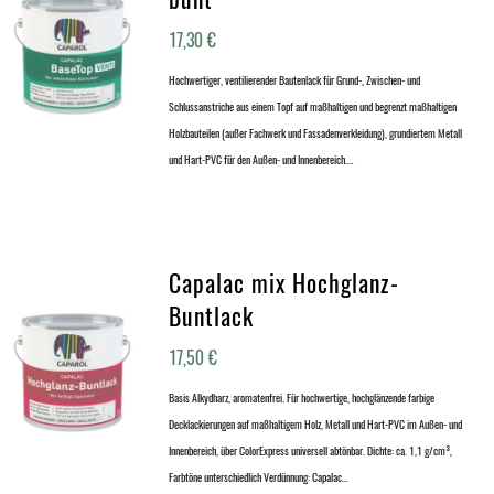
17,30
€
Hochwertiger, ventilierender Bautenlack für Grund-, Zwischen- und
Schlussanstriche aus einem Topf auf maßhaltigen und begrenzt maßhaltigen
Holzbauteilen (außer Fachwerk und Fassadenverkleidung), grundiertem Metall
und Hart-PVC für den Außen- und Innenbereich.…
Capalac mix Hochglanz-
Buntlack
17,50
€
Basis Alkydharz, aromatenfrei. Für hochwertige, hochglänzende farbige
Decklackierungen auf maßhaltigem Holz, Metall und Hart-PVC im Außen- und
Innenbereich, über ColorExpress universell abtönbar. Dichte: ca. 1,1 g/cm³,
Farbtöne unterschiedlich Verdünnung: Capalac…