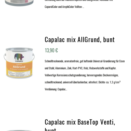
CaparolColor und AmphiColor Vollton-…
Capalac mix AllGrund, bunt
13,90
€
Schnelltrocknende, aromatenfreie, gut haftende Universal-Grundierung für Eisen
und Stahl, Aluminium, Zink, Hart-PVC, Holz, Holzwerkstoffe und Kupfer.
Vollwertige Korrosionsschutzgrundierung, hervorragendes Deckvermögen,
schnelltrocknend, universell überlackierbar, nitrofest. Dichte: ca. 1,3 g/cm³
Verdünnung: Capalac…
Capalac mix BaseTop Venti,
bunt