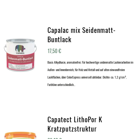
Capalac mix Seidenmatt-
Buntlack
17,50
€
Basis Alkydharze, aromatenfrei. Für hochwertige seidenmatte Lackierarbeiten im
Außen- und Innenbereich, für Holz und Metall und auf alten einwandfreien
Lackflächen, über ColorExpress universell abtönbar. Dichte: ca. 1,2 g/cm³,
Farbtöne unterschiedlich…
Capatect LithoPor K
Kratzputzstruktur