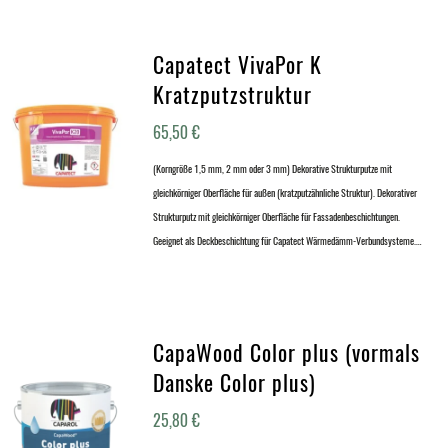
Capatect VivaPor K
Kratzputzstruktur
65,50
€
(Korngröße 1,5 mm, 2 mm oder 3 mm) Dekorative Strukturputze mit
gleichkörniger Oberfläche für außen (kratzputzähnliche Struktur). Dekorativer
Strukturputz mit gleichkörniger Oberfläche für Fassadenbeschichtungen.
Geeignet als Deckbeschichtung für Capatect Wärmedämm-Verbundsysteme.…
CapaWood Color plus (vormals
Danske Color plus)
25,80
€