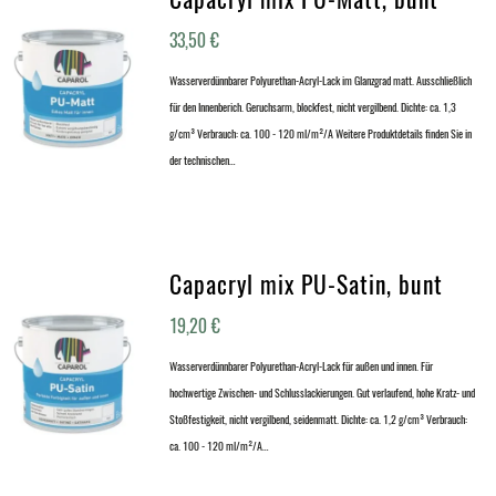
33,50
€
Wasserverdünnbarer Polyurethan-Acryl-Lack im Glanzgrad matt. Ausschließlich
für den Innenberich. Geruchsarm, blockfest, nicht vergilbend. Dichte: ca. 1,3
g/cm³ Verbrauch: ca. 100 - 120 ml/m²/A Weitere Produktdetails finden Sie in
der technischen…
Capacryl mix PU-Satin, bunt
19,20
€
Wasserverdünnbarer Polyurethan-Acryl-Lack für außen und innen. Für
hochwertige Zwischen- und Schlusslackierungen. Gut verlaufend, hohe Kratz- und
Stoßfestigkeit, nicht vergilbend, seidenmatt. Dichte: ca. 1,2 g/cm³ Verbrauch:
ca. 100 - 120 ml/m²/A…