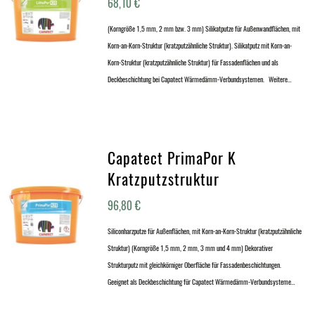
68,10
€
(Korngröße 1,5 mm, 2 mm bzw. 3 mm) Silikatputze für Außenwandflächen, mit
Korn-an-Korn-Struktur (kratzputzähnliche Struktur). Silikatputz mit Korn-an-
Korn-Struktur (kratzputzähnliche Struktur) für Fassadenflächen und als
Deckbeschichtung bei Capatect Wärmedämm-Verbundsystemen. Weitere…
Capatect PrimaPor K
Kratzputzstruktur
96,80
€
Siliconharzputze für Außenflächen, mit Korn-an-Korn-Struktur (kratzputzähnliche
Struktur) (Korngröße 1,5 mm, 2 mm, 3 mm und 4 mm) Dekorativer
Strukturputz mit gleichkörniger Oberfläche für Fassadenbeschichtungen.
Geeignet als Deckbeschichtung für Capatect Wärmedämm-Verbundsysteme…