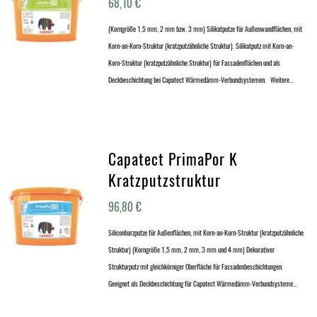
68,10
€
(Korngröße 1,5 mm, 2 mm bzw. 3 mm) Silikatputze für Außenwandflächen, mit
Korn-an-Korn-Struktur (kratzputzähnliche Struktur). Silikatputz mit Korn-an-
Korn-Struktur (kratzputzähnliche Struktur) für Fassadenflächen und als
Deckbeschichtung bei Capatect Wärmedämm-Verbundsystemen. Weitere…
Capatect PrimaPor K
Kratzputzstruktur
96,80
€
Siliconharzputze für Außenflächen, mit Korn-an-Korn-Struktur (kratzputzähnliche
Struktur) (Korngröße 1,5 mm, 2 mm, 3 mm und 4 mm) Dekorativer
Strukturputz mit gleichkörniger Oberfläche für Fassadenbeschichtungen.
Geeignet als Deckbeschichtung für Capatect Wärmedämm-Verbundsysteme…