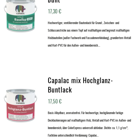
17,30
€
Hochwertiger, ventilierender Bautenlack für Grund-, Zwischen- und
Schlussanstriche aus einem Topf auf maßhaltigen und begrenzt maßhaltigen
Holzbauteilen (außer Fachwerk und Fassadenverkleidung), grundiertem Metall
und Hart-PVC für den Außen- und Innenbereich.…
Capalac mix Hochglanz-
Buntlack
17,50
€
Basis Alkydharz, aromatenfrei. Für hochwertige, hochglänzende farbige
Decklackierungen auf maßhaltigem Holz, Metall und Hart-PVC im Außen- und
Innenbereich, über ColorExpress universell abtönbar. Dichte: ca. 1,1 g/cm³,
Farbtöne unterschiedlich Verdünnung: Capalac…