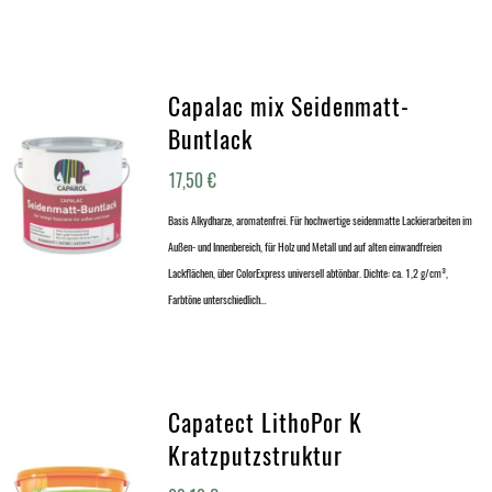
Capalac mix Seidenmatt-
Buntlack
17,50
€
Basis Alkydharze, aromatenfrei. Für hochwertige seidenmatte Lackierarbeiten im
Außen- und Innenbereich, für Holz und Metall und auf alten einwandfreien
Lackflächen, über ColorExpress universell abtönbar. Dichte: ca. 1,2 g/cm³,
Farbtöne unterschiedlich…
Capatect LithoPor K
Kratzputzstruktur