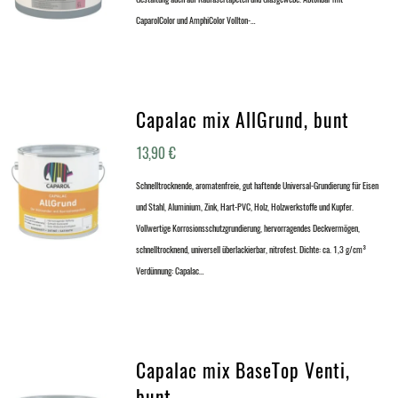
CaparolColor und AmphiColor Vollton-…
Capalac mix AllGrund, bunt
13,90
€
Schnelltrocknende, aromatenfreie, gut haftende Universal-Grundierung für Eisen
und Stahl, Aluminium, Zink, Hart-PVC, Holz, Holzwerkstoffe und Kupfer.
Vollwertige Korrosionsschutzgrundierung, hervorragendes Deckvermögen,
schnelltrocknend, universell überlackierbar, nitrofest. Dichte: ca. 1,3 g/cm³
Verdünnung: Capalac…
Capalac mix BaseTop Venti,
bunt