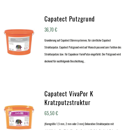
Capatect Putzgrund
36,70
€
Grundierung auf Capatect Dämmsystemen, für sämtliche Capatect
Strukturputze. Capatect Putzgrund wird auf Wunsch passend zum Farbton des
Strukturputzes bzw. für Capadecor VarioPutze eingefärbt. Der Putzgrund wird
deckend für nachfolgende Beschichtung…
Capatect VivaPor K
Kratzputzstruktur
65,50
€
(Korngröße 1,5 mm, 2 mm oder 3 mm) Dekorative Strukturputze mit