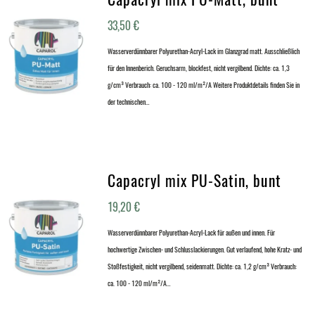
33,50
€
Wasserverdünnbarer Polyurethan-Acryl-Lack im Glanzgrad matt. Ausschließlich
für den Innenberich. Geruchsarm, blockfest, nicht vergilbend. Dichte: ca. 1,3
g/cm³ Verbrauch: ca. 100 - 120 ml/m²/A Weitere Produktdetails finden Sie in
der technischen…
Capacryl mix PU-Satin, bunt
19,20
€
Wasserverdünnbarer Polyurethan-Acryl-Lack für außen und innen. Für
hochwertige Zwischen- und Schlusslackierungen. Gut verlaufend, hohe Kratz- und
Stoßfestigkeit, nicht vergilbend, seidenmatt. Dichte: ca. 1,2 g/cm³ Verbrauch:
ca. 100 - 120 ml/m²/A…