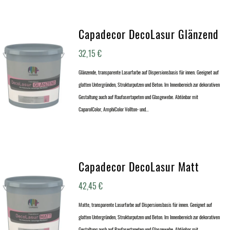
Capadecor DecoLasur Glänzend
32,15
€
Glänzende, transparente Lasurfarbe auf Dispersionsbasis für innen. Geeignet auf
glatten Untergründen, Strukturputzen und Beton. Im Innenbereich zur dekorativen
Gestaltung auch auf Raufasertapeten und Glasgewebe. Abtönbar mit
CaparolColor, AmphiColor Vollton- und…
Capadecor DecoLasur Matt
42,45
€
Matte, transparente Lasurfarbe auf Dispersionsbasis für innen. Geeignet auf
glatten Untergründen, Strukturputzen und Beton. Im Innenbereich zur dekorativen
Gestaltung auch auf Raufasertapeten und Glasgewebe. Abtönbar mit