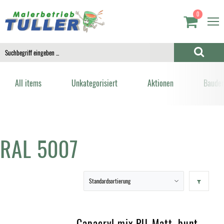
0
All items
Unkategorisiert
Aktionen
Bauden
RAL 5007
Capacryl mix PU-Matt, bunt