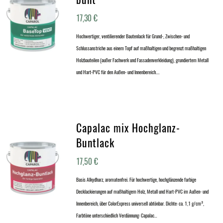
17,30
€
Hochwertiger, ventilierender Bautenlack für Grund-, Zwischen- und
Schlussanstriche aus einem Topf auf maßhaltigen und begrenzt maßhaltigen
Holzbauteilen (außer Fachwerk und Fassadenverkleidung), grundiertem Metall
und Hart-PVC für den Außen- und Innenbereich.…
Capalac mix Hochglanz-
Buntlack
17,50
€
Basis Alkydharz, aromatenfrei. Für hochwertige, hochglänzende farbige
Decklackierungen auf maßhaltigem Holz, Metall und Hart-PVC im Außen- und
Innenbereich, über ColorExpress universell abtönbar. Dichte: ca. 1,1 g/cm³,
Farbtöne unterschiedlich Verdünnung: Capalac…