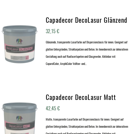
Capadecor DecoLasur Glänzend
32,15
€
Glänzende, transparente Lasurfarbe auf Dispersionsbasis für innen. Geeignet auf
glatten Untergründen, Strukturputzen und Beton. Im Innenbereich zur dekorativen
Gestaltung auch auf Raufasertapeten und Glasgewebe. Abtönbar mit
CaparolColor, AmphiColor Vollton- und…
Capadecor DecoLasur Matt
42,45
€
Matte, transparente Lasurfarbe auf Dispersionsbasis für innen. Geeignet auf
glatten Untergründen, Strukturputzen und Beton. Im Innenbereich zur dekorativen
Gestaltung auch auf Raufasertapeten und Glasgewebe. Abtönbar mit