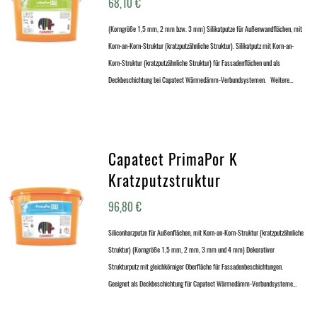
68,10
€
(Korngröße 1,5 mm, 2 mm bzw. 3 mm) Silikatputze für Außenwandflächen, mit
Korn-an-Korn-Struktur (kratzputzähnliche Struktur). Silikatputz mit Korn-an-
Korn-Struktur (kratzputzähnliche Struktur) für Fassadenflächen und als
Deckbeschichtung bei Capatect Wärmedämm-Verbundsystemen. Weitere…
Capatect PrimaPor K
Kratzputzstruktur
96,80
€
Siliconharzputze für Außenflächen, mit Korn-an-Korn-Struktur (kratzputzähnliche
Struktur) (Korngröße 1,5 mm, 2 mm, 3 mm und 4 mm) Dekorativer
Strukturputz mit gleichkörniger Oberfläche für Fassadenbeschichtungen.
Geeignet als Deckbeschichtung für Capatect Wärmedämm-Verbundsysteme…