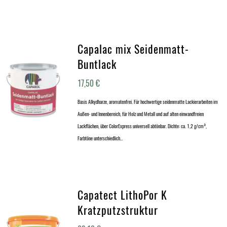
Capalac mix Seidenmatt-
Buntlack
17,50
€
Basis Alkydharze, aromatenfrei. Für hochwertige seidenmatte Lackierarbeiten im
Außen- und Innenbereich, für Holz und Metall und auf alten einwandfreien
Lackflächen, über ColorExpress universell abtönbar. Dichte: ca. 1,2 g/cm³,
Farbtöne unterschiedlich…
Capatect LithoPor K
Kratzputzstruktur