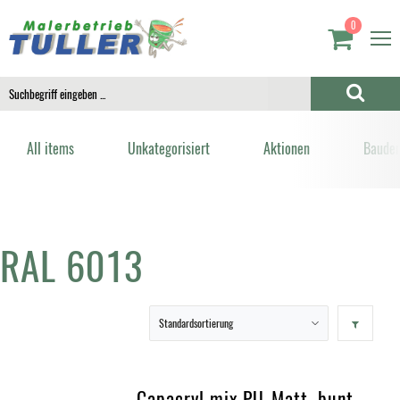
0
All items
Unkategorisiert
Aktionen
Bauden
RAL 6013
Capacryl mix PU-Matt, bunt