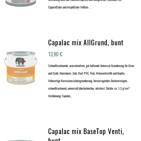
CaparolColor und AmphiColor Vollton-…
Capalac mix AllGrund, bunt
13,90
€
Schnelltrocknende, aromatenfreie, gut haftende Universal-Grundierung für Eisen
und Stahl, Aluminium, Zink, Hart-PVC, Holz, Holzwerkstoffe und Kupfer.
Vollwertige Korrosionsschutzgrundierung, hervorragendes Deckvermögen,
schnelltrocknend, universell überlackierbar, nitrofest. Dichte: ca. 1,3 g/cm³
Verdünnung: Capalac…
Capalac mix BaseTop Venti,
bunt