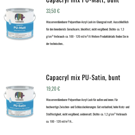
33,50
€
Wasserverdünnbarer Polyurethan-Acryl-Lack im Glanzgrad matt. Ausschließlich
für den Innenberich. Geruchsarm, blockfest, nicht vergilbend. Dichte: ca. 1,3
g/cm³ Verbrauch: ca. 100 - 120 ml/m²/A Weitere Produktdetails finden Sie in
der technischen…
Capacryl mix PU-Satin, bunt
19,20
€
Wasserverdünnbarer Polyurethan-Acryl-Lack für außen und innen. Für
hochwertige Zwischen- und Schlusslackierungen. Gut verlaufend, hohe Kratz- und
Stoßfestigkeit, nicht vergilbend, seidenmatt. Dichte: ca. 1,2 g/cm³ Verbrauch:
ca. 100 - 120 ml/m²/A…