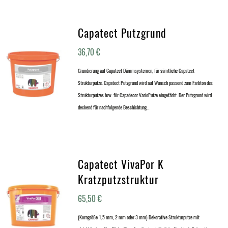
Capatect Putzgrund
36,70
€
Grundierung auf Capatect Dämmsystemen, für sämtliche Capatect
Strukturputze. Capatect Putzgrund wird auf Wunsch passend zum Farbton des
Strukturputzes bzw. für Capadecor VarioPutze eingefärbt. Der Putzgrund wird
deckend für nachfolgende Beschichtung…
Capatect VivaPor K
Kratzputzstruktur
65,50
€
(Korngröße 1,5 mm, 2 mm oder 3 mm) Dekorative Strukturputze mit