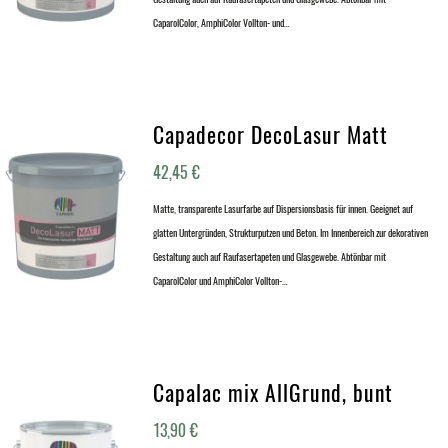
CaparolColor, AmphiColor Vollton- und…
Capadecor DecoLasur Matt
42,45
€
Matte, transparente Lasurfarbe auf Dispersionsbasis für innen. Geeignet auf
glatten Untergründen, Strukturputzen und Beton. Im Innenbereich zur dekorativen
Gestaltung auch auf Raufasertapeten und Glasgewebe. Abtönbar mit
CaparolColor und AmphiColor Vollton-…
Capalac mix AllGrund, bunt
13,90
€