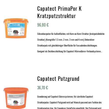
Capatect PrimaPor K
Kratzputzstruktur
96,80
€
Siliconharzputze für Außenflächen, mit Korn-an-Korn-Struktur (kratzputzähnliche
Struktur) (Korngröße 1,5 mm, 2 mm, 3 mm und 4 mm) Dekorativer
Strukturputz mit gleichkörniger Oberfläche für Fassadenbeschichtungen.
Geeignet als Deckbeschichtung für Capatect Wärmedämm-Verbundsysteme…
Capatect Putzgrund
36,70
€
Grundierung auf Capatect Dämmsystemen, für sämtliche Capatect
Strukturputze. Capatect Putzgrund wird auf Wunsch passend zum Farbton des
Strukturputzes bzw. für Capadecor VarioPutze eingefärbt. Der Putzgrund wird