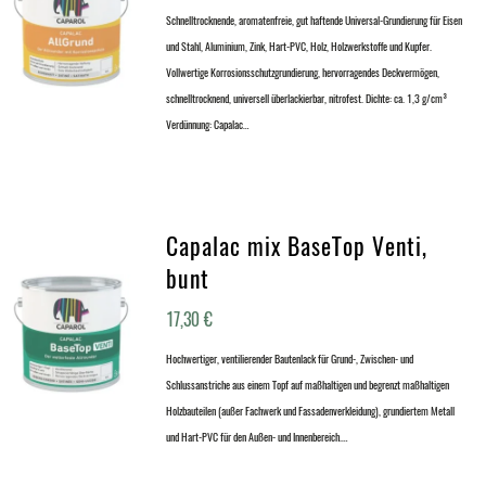
Schnelltrocknende, aromatenfreie, gut haftende Universal-Grundierung für Eisen
und Stahl, Aluminium, Zink, Hart-PVC, Holz, Holzwerkstoffe und Kupfer.
Vollwertige Korrosionsschutzgrundierung, hervorragendes Deckvermögen,
schnelltrocknend, universell überlackierbar, nitrofest. Dichte: ca. 1,3 g/cm³
Verdünnung: Capalac…
Capalac mix BaseTop Venti,
bunt
17,30
€
Hochwertiger, ventilierender Bautenlack für Grund-, Zwischen- und
Schlussanstriche aus einem Topf auf maßhaltigen und begrenzt maßhaltigen
Holzbauteilen (außer Fachwerk und Fassadenverkleidung), grundiertem Metall
und Hart-PVC für den Außen- und Innenbereich.…