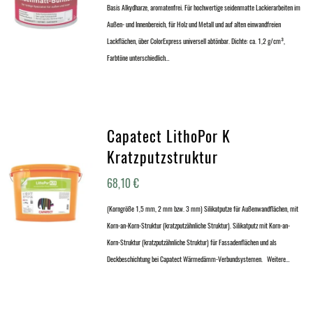
Basis Alkydharze, aromatenfrei. Für hochwertige seidenmatte Lackierarbeiten im
Außen- und Innenbereich, für Holz und Metall und auf alten einwandfreien
Lackflächen, über ColorExpress universell abtönbar. Dichte: ca. 1,2 g/cm³,
Farbtöne unterschiedlich…
Capatect LithoPor K
Kratzputzstruktur
68,10
€
(Korngröße 1,5 mm, 2 mm bzw. 3 mm) Silikatputze für Außenwandflächen, mit
Korn-an-Korn-Struktur (kratzputzähnliche Struktur). Silikatputz mit Korn-an-
Korn-Struktur (kratzputzähnliche Struktur) für Fassadenflächen und als
Deckbeschichtung bei Capatect Wärmedämm-Verbundsystemen. Weitere…