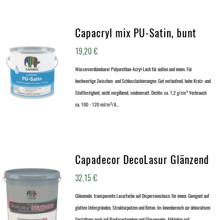
Capacryl mix PU-Satin, bunt
19,20
€
Wasserverdünnbarer Polyurethan-Acryl-Lack für außen und innen. Für
hochwertige Zwischen- und Schlusslackierungen. Gut verlaufend, hohe Kratz- und
Stoßfestigkeit, nicht vergilbend, seidenmatt. Dichte: ca. 1,2 g/cm³ Verbrauch:
ca. 100 - 120 ml/m²/A…
Capadecor DecoLasur Glänzend
32,15
€
Glänzende, transparente Lasurfarbe auf Dispersionsbasis für innen. Geeignet auf
glatten Untergründen, Strukturputzen und Beton. Im Innenbereich zur dekorativen
Gestaltung auch auf Raufasertapeten und Glasgewebe. Abtönbar mit