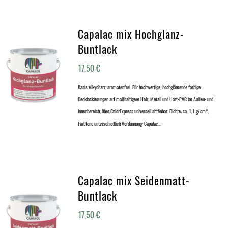
Capalac mix Hochglanz-
Buntlack
17,50
€
Basis Alkydharz, aromatenfrei. Für hochwertige, hochglänzende farbige
Decklackierungen auf maßhaltigem Holz, Metall und Hart-PVC im Außen- und
Innenbereich, über ColorExpress universell abtönbar. Dichte: ca. 1,1 g/cm³,
Farbtöne unterschiedlich Verdünnung: Capalac…
Capalac mix Seidenmatt-
Buntlack
17,50
€