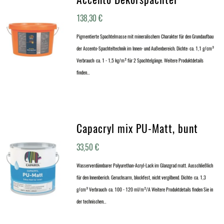
138,30
€
Pigmentierte Spachtelmasse mit mineralischem Charakter für den Grundaufbau
der Accento-Spachteltechnik im Innen- und Außenbereich. Dichte: ca. 1,1 g/cm³
Verbrauch: ca. 1 - 1,5 kg/m² für 2 Spachtelgänge. Weitere Produktdetails
finden…
Capacryl mix PU-Matt, bunt
33,50
€
Wasserverdünnbarer Polyurethan-Acryl-Lack im Glanzgrad matt. Ausschließlich
für den Innenberich. Geruchsarm, blockfest, nicht vergilbend. Dichte: ca. 1,3
g/cm³ Verbrauch: ca. 100 - 120 ml/m²/A Weitere Produktdetails finden Sie in
der technischen…