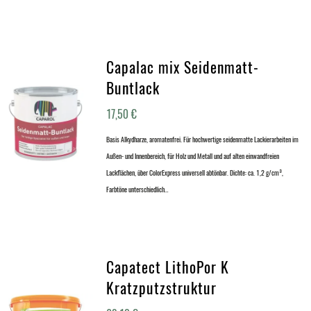
Capalac mix Seidenmatt-
Buntlack
17,50
€
Basis Alkydharze, aromatenfrei. Für hochwertige seidenmatte Lackierarbeiten im
Außen- und Innenbereich, für Holz und Metall und auf alten einwandfreien
Lackflächen, über ColorExpress universell abtönbar. Dichte: ca. 1,2 g/cm³,
Farbtöne unterschiedlich…
Capatect LithoPor K
Kratzputzstruktur