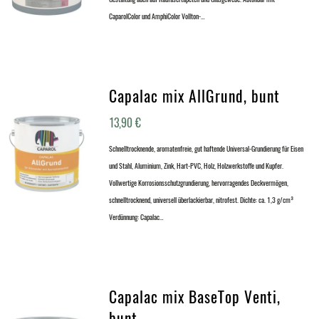
CaparolColor und AmphiColor Vollton-…
Capalac mix AllGrund, bunt
13,90
€
Schnelltrocknende, aromatenfreie, gut haftende Universal-Grundierung für Eisen
und Stahl, Aluminium, Zink, Hart-PVC, Holz, Holzwerkstoffe und Kupfer.
Vollwertige Korrosionsschutzgrundierung, hervorragendes Deckvermögen,
schnelltrocknend, universell überlackierbar, nitrofest. Dichte: ca. 1,3 g/cm³
Verdünnung: Capalac…
Capalac mix BaseTop Venti,
bunt