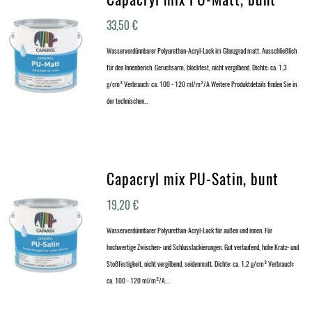
33,50
€
Wasserverdünnbarer Polyurethan-Acryl-Lack im Glanzgrad matt. Ausschließlich
für den Innenberich. Geruchsarm, blockfest, nicht vergilbend. Dichte: ca. 1,3
g/cm³ Verbrauch: ca. 100 - 120 ml/m²/A Weitere Produktdetails finden Sie in
der technischen…
Capacryl mix PU-Satin, bunt
19,20
€
Wasserverdünnbarer Polyurethan-Acryl-Lack für außen und innen. Für
hochwertige Zwischen- und Schlusslackierungen. Gut verlaufend, hohe Kratz- und
Stoßfestigkeit, nicht vergilbend, seidenmatt. Dichte: ca. 1,2 g/cm³ Verbrauch:
ca. 100 - 120 ml/m²/A…