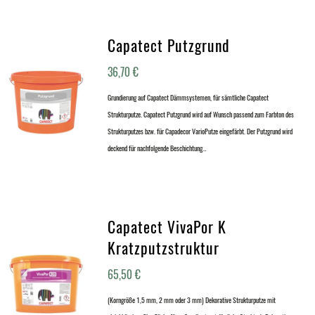
Capatect Putzgrund
36,70
€
Grundierung auf Capatect Dämmsystemen, für sämtliche Capatect
Strukturputze. Capatect Putzgrund wird auf Wunsch passend zum Farbton des
Strukturputzes bzw. für Capadecor VarioPutze eingefärbt. Der Putzgrund wird
deckend für nachfolgende Beschichtung…
Capatect VivaPor K
Kratzputzstruktur
65,50
€
(Korngröße 1,5 mm, 2 mm oder 3 mm) Dekorative Strukturputze mit