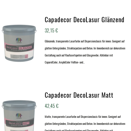
Capadecor DecoLasur Glänzend
32,15
€
Glänzende, transparente Lasurfarbe auf Dispersionsbasis für innen. Geeignet auf
glatten Untergründen, Strukturputzen und Beton. Im Innenbereich zur dekorativen
Gestaltung auch auf Raufasertapeten und Glasgewebe. Abtönbar mit
CaparolColor, AmphiColor Vollton- und…
Capadecor DecoLasur Matt
42,45
€
Matte, transparente Lasurfarbe auf Dispersionsbasis für innen. Geeignet auf
glatten Untergründen, Strukturputzen und Beton. Im Innenbereich zur dekorativen
Gestaltung auch auf Raufasertapeten und Glasgewebe. Abtönbar mit