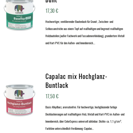
17,30
€
Hochwertiger, ventilierender Bautenlack für Grund-, Zwischen- und
Schlussanstriche aus einem Topf auf maßhaltigen und begrenzt maßhaltigen
Holzbauteilen (außer Fachwerk und Fassadenverkleidung), grundiertem Metall
und Hart-PVC für den Außen- und Innenbereich.…
Capalac mix Hochglanz-
Buntlack
17,50
€
Basis Alkydharz, aromatenfrei. Für hochwertige, hochglänzende farbige
Decklackierungen auf maßhaltigem Holz, Metall und Hart-PVC im Außen- und
Innenbereich, über ColorExpress universell abtönbar. Dichte: ca. 1,1 g/cm³,
Farbtöne unterschiedlich Verdünnung: Capalac…