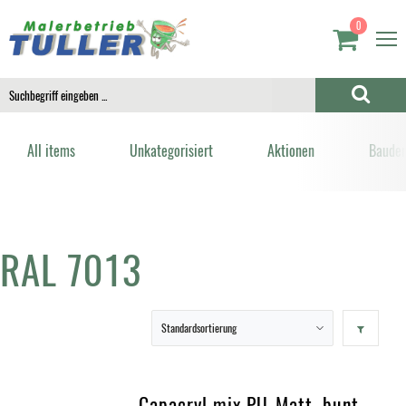
0
All items
Unkategorisiert
Aktionen
Bauden
RAL 7013
Capacryl mix PU-Matt, bunt