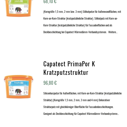
68,10
€
(Korngröße 1,5 mm, 2 mm bzw. 3 mm) Silikatputze für Außenwandflächen, mit
Korn-an-Korn-Struktur (kratzputzähnliche Struktur). Silikatputz mit Korn-an-
Korn-Struktur (kratzputzähnliche Struktur) für Fassadenflächen und als
Deckbeschichtung bei Capatect Wärmedämm-Verbundsystemen. Weitere…
Capatect PrimaPor K
Kratzputzstruktur
96,80
€
Siliconharzputze für Außenflächen, mit Korn-an-Korn-Struktur (kratzputzähnliche
Struktur) (Korngröße 1,5 mm, 2 mm, 3 mm und 4 mm) Dekorativer
Strukturputz mit gleichkörniger Oberfläche für Fassadenbeschichtungen.
Geeignet als Deckbeschichtung für Capatect Wärmedämm-Verbundsysteme…