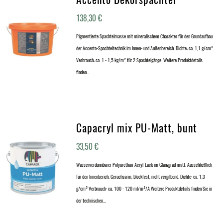
138,30
€
Pigmentierte Spachtelmasse mit mineralischem Charakter für den Grundaufbau
der Accento-Spachteltechnik im Innen- und Außenbereich. Dichte: ca. 1,1 g/cm³
Verbrauch: ca. 1 - 1,5 kg/m² für 2 Spachtelgänge. Weitere Produktdetails
finden…
Capacryl mix PU-Matt, bunt
33,50
€
Wasserverdünnbarer Polyurethan-Acryl-Lack im Glanzgrad matt. Ausschließlich
für den Innenberich. Geruchsarm, blockfest, nicht vergilbend. Dichte: ca. 1,3
g/cm³ Verbrauch: ca. 100 - 120 ml/m²/A Weitere Produktdetails finden Sie in
der technischen…