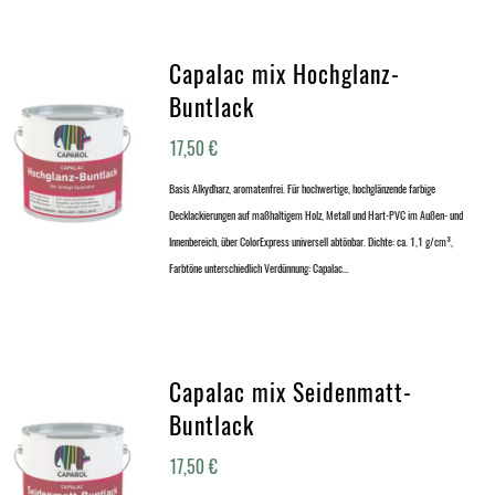
Capalac mix Hochglanz-
Buntlack
17,50
€
Basis Alkydharz, aromatenfrei. Für hochwertige, hochglänzende farbige
Decklackierungen auf maßhaltigem Holz, Metall und Hart-PVC im Außen- und
Innenbereich, über ColorExpress universell abtönbar. Dichte: ca. 1,1 g/cm³,
Farbtöne unterschiedlich Verdünnung: Capalac…
Capalac mix Seidenmatt-
Buntlack
17,50
€