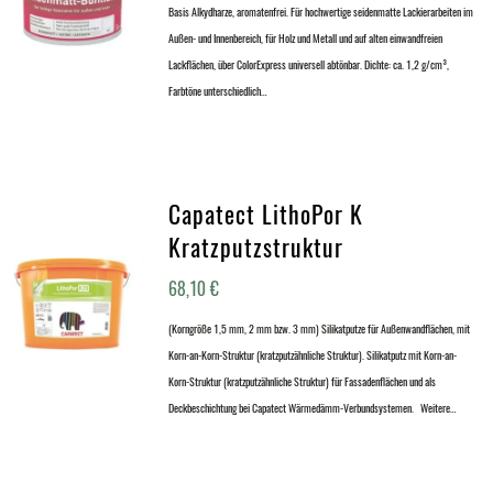
Basis Alkydharze, aromatenfrei. Für hochwertige seidenmatte Lackierarbeiten im
Außen- und Innenbereich, für Holz und Metall und auf alten einwandfreien
Lackflächen, über ColorExpress universell abtönbar. Dichte: ca. 1,2 g/cm³,
Farbtöne unterschiedlich…
Capatect LithoPor K
Kratzputzstruktur
68,10
€
(Korngröße 1,5 mm, 2 mm bzw. 3 mm) Silikatputze für Außenwandflächen, mit
Korn-an-Korn-Struktur (kratzputzähnliche Struktur). Silikatputz mit Korn-an-
Korn-Struktur (kratzputzähnliche Struktur) für Fassadenflächen und als
Deckbeschichtung bei Capatect Wärmedämm-Verbundsystemen. Weitere…