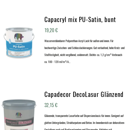
Capacryl mix PU-Satin, bunt
19,20
€
Wasserverdünnbarer Polyurethan-Acryl-Lack für außen und innen. Für
hochwertige Zwischen- und Schlusslackierungen. Gut verlaufend, hohe Kratz- und
Stoßfestigkeit, nicht vergilbend, seidenmatt. Dichte: ca. 1,2 g/cm³ Verbrauch:
ca. 100 - 120 ml/m²/A…
Capadecor DecoLasur Glänzend
32,15
€
Glänzende, transparente Lasurfarbe auf Dispersionsbasis für innen. Geeignet auf
glatten Untergründen, Strukturputzen und Beton. Im Innenbereich zur dekorativen
Gestaltung auch auf Raufasertapeten und Glasgewebe. Abtönbar mit