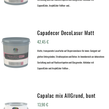
CaparolColor, AmphiColor Vollton- und…
Capadecor DecoLasur Matt
42,45
€
Matte, transparente Lasurfarbe auf Dispersionsbasis für innen. Geeignet auf
glatten Untergründen, Strukturputzen und Beton. Im Innenbereich zur dekorativen
Gestaltung auch auf Raufasertapeten und Glasgewebe. Abtönbar mit
CaparolColor und AmphiColor Vollton-…
Capalac mix AllGrund, bunt
13,90
€