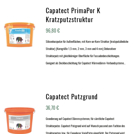
Capatect PrimaPor K
Kratzputzstruktur
96,80
€
Siliconharzputze für Außenflächen, mit Korn-an-Korn-Struktur (kratzputzähnliche
Struktur) (Korngröße 1,5 mm, 2 mm, 3 mm und 4 mm) Dekorativer
Strukturputz mit gleichkörniger Oberfläche für Fassadenbeschichtungen.
Geeignet als Deckbeschichtung für Capatect Wärmedämm-Verbundsysteme…
Capatect Putzgrund
36,70
€
Grundierung auf Capatect Dämmsystemen, für sämtliche Capatect
Strukturputze. Capatect Putzgrund wird auf Wunsch passend zum Farbton des
Strukturputzes bzw. für Capadecor VarioPutze eingefärbt. Der Putzgrund wird