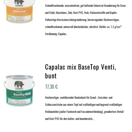
Schnelltrocknende, aromatenfreie, gut haftende Universal-Grundierung für Eisen
und Stahl, Aluminium, Zink, Hart-PVC, Holz, Holzwerkstoffe und Kupfer.
Vollwertige Korrosionsschutzgrundierung, hervorragendes Deckvermögen,
schnelltrocknend, universell überlackierbar, nitrofest. Dichte: ca. 1,3 g/cm³
Verdünnung: Capalac…
Capalac mix BaseTop Venti,
bunt
17,30
€
Hochwertiger, ventilierender Bautenlack für Grund-, Zwischen- und
Schlussanstriche aus einem Topf auf maßhaltigen und begrenzt maßhaltigen
Holzbauteilen (außer Fachwerk und Fassadenverkleidung), grundiertem Metall
und Hart-PVC für den Außen- und Innenbereich.…