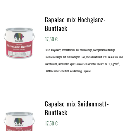
Capalac mix Hochglanz-
Buntlack
17,50
€
Basis Alkydharz, aromatenfrei. Für hochwertige, hochglänzende farbige
Decklackierungen auf maßhaltigem Holz, Metall und Hart-PVC im Außen- und
Innenbereich, über ColorExpress universell abtönbar. Dichte: ca. 1,1 g/cm³,
Farbtöne unterschiedlich Verdünnung: Capalac…
Capalac mix Seidenmatt-
Buntlack
17,50
€