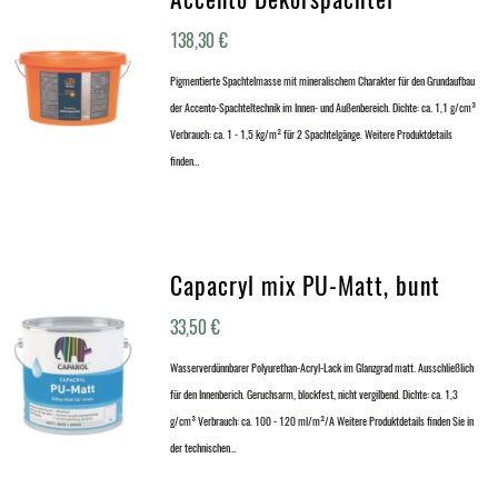
138,30
€
Pigmentierte Spachtelmasse mit mineralischem Charakter für den Grundaufbau
der Accento-Spachteltechnik im Innen- und Außenbereich. Dichte: ca. 1,1 g/cm³
Verbrauch: ca. 1 - 1,5 kg/m² für 2 Spachtelgänge. Weitere Produktdetails
finden…
Capacryl mix PU-Matt, bunt
33,50
€
Wasserverdünnbarer Polyurethan-Acryl-Lack im Glanzgrad matt. Ausschließlich
für den Innenberich. Geruchsarm, blockfest, nicht vergilbend. Dichte: ca. 1,3
g/cm³ Verbrauch: ca. 100 - 120 ml/m²/A Weitere Produktdetails finden Sie in
der technischen…