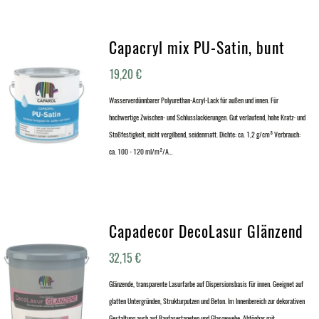
Capacryl mix PU-Satin, bunt
19,20
€
Wasserverdünnbarer Polyurethan-Acryl-Lack für außen und innen. Für
hochwertige Zwischen- und Schlusslackierungen. Gut verlaufend, hohe Kratz- und
Stoßfestigkeit, nicht vergilbend, seidenmatt. Dichte: ca. 1,2 g/cm³ Verbrauch:
ca. 100 - 120 ml/m²/A…
Capadecor DecoLasur Glänzend
32,15
€
Glänzende, transparente Lasurfarbe auf Dispersionsbasis für innen. Geeignet auf
glatten Untergründen, Strukturputzen und Beton. Im Innenbereich zur dekorativen
Gestaltung auch auf Raufasertapeten und Glasgewebe. Abtönbar mit