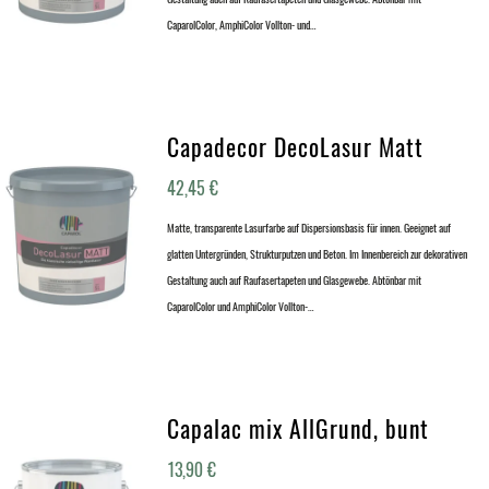
CaparolColor, AmphiColor Vollton- und…
Capadecor DecoLasur Matt
42,45
€
Matte, transparente Lasurfarbe auf Dispersionsbasis für innen. Geeignet auf
glatten Untergründen, Strukturputzen und Beton. Im Innenbereich zur dekorativen
Gestaltung auch auf Raufasertapeten und Glasgewebe. Abtönbar mit
CaparolColor und AmphiColor Vollton-…
Capalac mix AllGrund, bunt
13,90
€