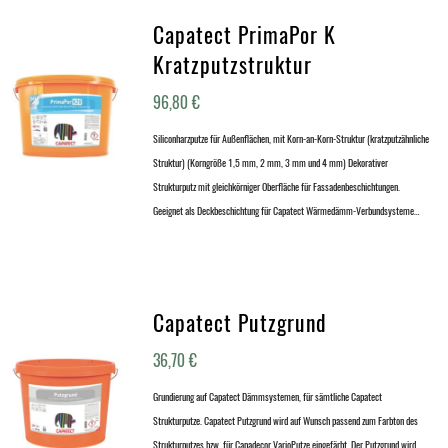
Capatect PrimaPor K
Kratzputzstruktur
96,80
€
Siliconharzputze für Außenflächen, mit Korn-an-Korn-Struktur (kratzputzähnliche
Struktur) (Korngröße 1,5 mm, 2 mm, 3 mm und 4 mm) Dekorativer
Strukturputz mit gleichkörniger Oberfläche für Fassadenbeschichtungen.
Geeignet als Deckbeschichtung für Capatect Wärmedämm-Verbundsysteme…
Capatect Putzgrund
36,70
€
Grundierung auf Capatect Dämmsystemen, für sämtliche Capatect
Strukturputze. Capatect Putzgrund wird auf Wunsch passend zum Farbton des
Strukturputzes bzw. für Capadecor VarioPutze eingefärbt. Der Putzgrund wird