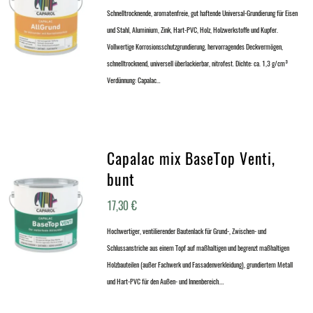
Schnelltrocknende, aromatenfreie, gut haftende Universal-Grundierung für Eisen
und Stahl, Aluminium, Zink, Hart-PVC, Holz, Holzwerkstoffe und Kupfer.
Vollwertige Korrosionsschutzgrundierung, hervorragendes Deckvermögen,
schnelltrocknend, universell überlackierbar, nitrofest. Dichte: ca. 1,3 g/cm³
Verdünnung: Capalac…
Capalac mix BaseTop Venti,
bunt
17,30
€
Hochwertiger, ventilierender Bautenlack für Grund-, Zwischen- und
Schlussanstriche aus einem Topf auf maßhaltigen und begrenzt maßhaltigen
Holzbauteilen (außer Fachwerk und Fassadenverkleidung), grundiertem Metall
und Hart-PVC für den Außen- und Innenbereich.…