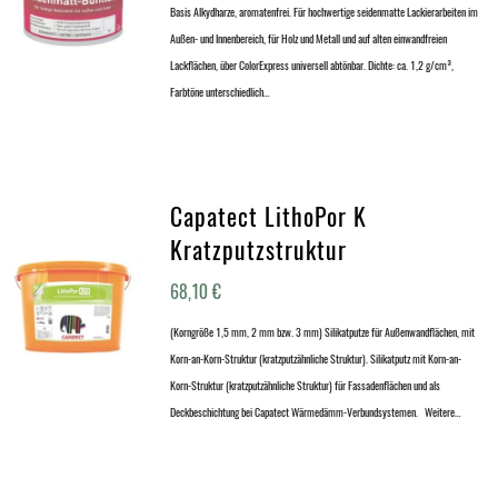
Basis Alkydharze, aromatenfrei. Für hochwertige seidenmatte Lackierarbeiten im
Außen- und Innenbereich, für Holz und Metall und auf alten einwandfreien
Lackflächen, über ColorExpress universell abtönbar. Dichte: ca. 1,2 g/cm³,
Farbtöne unterschiedlich…
Capatect LithoPor K
Kratzputzstruktur
68,10
€
(Korngröße 1,5 mm, 2 mm bzw. 3 mm) Silikatputze für Außenwandflächen, mit
Korn-an-Korn-Struktur (kratzputzähnliche Struktur). Silikatputz mit Korn-an-
Korn-Struktur (kratzputzähnliche Struktur) für Fassadenflächen und als
Deckbeschichtung bei Capatect Wärmedämm-Verbundsystemen. Weitere…