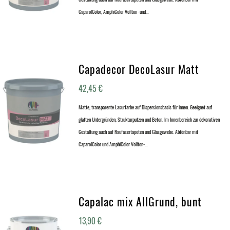
CaparolColor, AmphiColor Vollton- und…
Capadecor DecoLasur Matt
42,45
€
Matte, transparente Lasurfarbe auf Dispersionsbasis für innen. Geeignet auf
glatten Untergründen, Strukturputzen und Beton. Im Innenbereich zur dekorativen
Gestaltung auch auf Raufasertapeten und Glasgewebe. Abtönbar mit
CaparolColor und AmphiColor Vollton-…
Capalac mix AllGrund, bunt
13,90
€