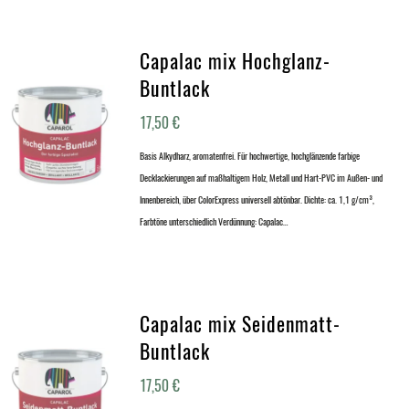
Capalac mix Hochglanz-
Buntlack
17,50
€
Basis Alkydharz, aromatenfrei. Für hochwertige, hochglänzende farbige
Decklackierungen auf maßhaltigem Holz, Metall und Hart-PVC im Außen- und
Innenbereich, über ColorExpress universell abtönbar. Dichte: ca. 1,1 g/cm³,
Farbtöne unterschiedlich Verdünnung: Capalac…
Capalac mix Seidenmatt-
Buntlack
17,50
€