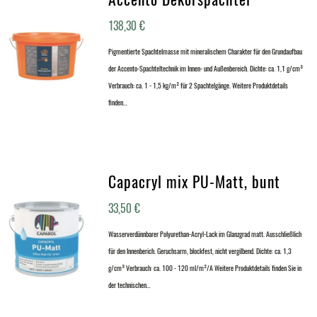
138,30
€
Pigmentierte Spachtelmasse mit mineralischem Charakter für den Grundaufbau
der Accento-Spachteltechnik im Innen- und Außenbereich. Dichte: ca. 1,1 g/cm³
Verbrauch: ca. 1 - 1,5 kg/m² für 2 Spachtelgänge. Weitere Produktdetails
finden…
Capacryl mix PU-Matt, bunt
33,50
€
Wasserverdünnbarer Polyurethan-Acryl-Lack im Glanzgrad matt. Ausschließlich
für den Innenberich. Geruchsarm, blockfest, nicht vergilbend. Dichte: ca. 1,3
g/cm³ Verbrauch: ca. 100 - 120 ml/m²/A Weitere Produktdetails finden Sie in
der technischen…