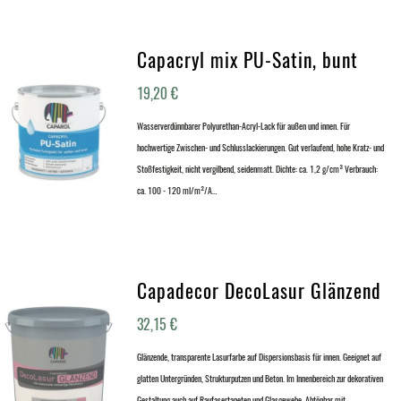
Capacryl mix PU-Satin, bunt
19,20
€
Wasserverdünnbarer Polyurethan-Acryl-Lack für außen und innen. Für
hochwertige Zwischen- und Schlusslackierungen. Gut verlaufend, hohe Kratz- und
Stoßfestigkeit, nicht vergilbend, seidenmatt. Dichte: ca. 1,2 g/cm³ Verbrauch:
ca. 100 - 120 ml/m²/A…
Capadecor DecoLasur Glänzend
32,15
€
Glänzende, transparente Lasurfarbe auf Dispersionsbasis für innen. Geeignet auf
glatten Untergründen, Strukturputzen und Beton. Im Innenbereich zur dekorativen
Gestaltung auch auf Raufasertapeten und Glasgewebe. Abtönbar mit