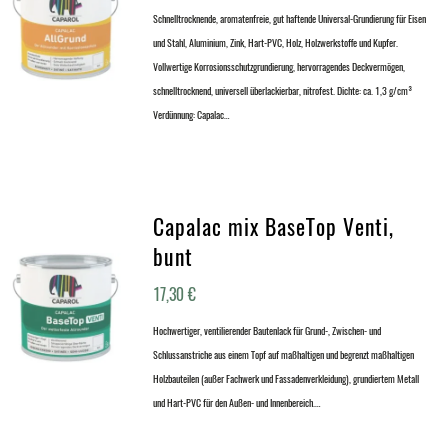
Schnelltrocknende, aromatenfreie, gut haftende Universal-Grundierung für Eisen
und Stahl, Aluminium, Zink, Hart-PVC, Holz, Holzwerkstoffe und Kupfer.
Vollwertige Korrosionsschutzgrundierung, hervorragendes Deckvermögen,
schnelltrocknend, universell überlackierbar, nitrofest. Dichte: ca. 1,3 g/cm³
Verdünnung: Capalac…
Capalac mix BaseTop Venti,
bunt
17,30
€
Hochwertiger, ventilierender Bautenlack für Grund-, Zwischen- und
Schlussanstriche aus einem Topf auf maßhaltigen und begrenzt maßhaltigen
Holzbauteilen (außer Fachwerk und Fassadenverkleidung), grundiertem Metall
und Hart-PVC für den Außen- und Innenbereich.…