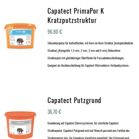
Capatect PrimaPor K
Kratzputzstruktur
96,80
€
Siliconharzputze für Außenflächen, mit Korn-an-Korn-Struktur (kratzputzähnliche
Struktur) (Korngröße 1,5 mm, 2 mm, 3 mm und 4 mm) Dekorativer
Strukturputz mit gleichkörniger Oberfläche für Fassadenbeschichtungen.
Geeignet als Deckbeschichtung für Capatect Wärmedämm-Verbundsysteme…
Capatect Putzgrund
36,70
€
Grundierung auf Capatect Dämmsystemen, für sämtliche Capatect
Strukturputze. Capatect Putzgrund wird auf Wunsch passend zum Farbton des
Strukturputzes bzw. für Capadecor VarioPutze eingefärbt. Der Putzgrund wird