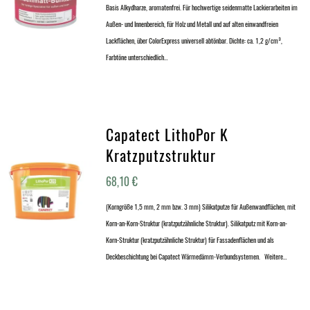
Basis Alkydharze, aromatenfrei. Für hochwertige seidenmatte Lackierarbeiten im
Außen- und Innenbereich, für Holz und Metall und auf alten einwandfreien
Lackflächen, über ColorExpress universell abtönbar. Dichte: ca. 1,2 g/cm³,
Farbtöne unterschiedlich…
Capatect LithoPor K
Kratzputzstruktur
68,10
€
(Korngröße 1,5 mm, 2 mm bzw. 3 mm) Silikatputze für Außenwandflächen, mit
Korn-an-Korn-Struktur (kratzputzähnliche Struktur). Silikatputz mit Korn-an-
Korn-Struktur (kratzputzähnliche Struktur) für Fassadenflächen und als
Deckbeschichtung bei Capatect Wärmedämm-Verbundsystemen. Weitere…