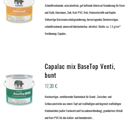
Schnelltrocknende, aromatenfreie, gut haftende Universal-Grundierung für Eisen
und Stahl, Aluminium, Zink, Hart-PVC, Holz, Holzwerkstoffe und Kupfer.
Vollwertige Korrosionsschutzgrundierung, hervorragendes Deckvermögen,
schnelltrocknend, universell überlackierbar, nitrofest. Dichte: ca. 1,3 g/cm³
Verdünnung: Capalac…
Capalac mix BaseTop Venti,
bunt
17,30
€
Hochwertiger, ventilierender Bautenlack für Grund-, Zwischen- und
Schlussanstriche aus einem Topf auf maßhaltigen und begrenzt maßhaltigen
Holzbauteilen (außer Fachwerk und Fassadenverkleidung), grundiertem Metall
und Hart-PVC für den Außen- und Innenbereich.…