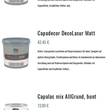
CaparolColor, AmphiColor Vollton- und…
Capadecor DecoLasur Matt
42,45
€
Matte, transparente Lasurfarbe auf Dispersionsbasis für innen. Geeignet auf
glatten Untergründen, Strukturputzen und Beton. Im Innenbereich zur dekorativen
Gestaltung auch auf Raufasertapeten und Glasgewebe. Abtönbar mit
CaparolColor und AmphiColor Vollton-…
Capalac mix AllGrund, bunt
13,90
€