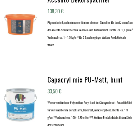
138,30
€
Pigmentierte Spachtelmasse mit mineralischem Charakter für den Grundaufbau
der Accento-Spachteltechnik im Innen- und Außenbereich. Dichte: ca. 1,1 g/cm³
Verbrauch: ca. 1 - 1,5 kg/m² für 2 Spachtelgänge. Weitere Produktdetails
finden…
Capacryl mix PU-Matt, bunt
33,50
€
Wasserverdünnbarer Polyurethan-Acryl-Lack im Glanzgrad matt. Ausschließlich
für den Innenberich. Geruchsarm, blockfest, nicht vergilbend. Dichte: ca. 1,3
g/cm³ Verbrauch: ca. 100 - 120 ml/m²/A Weitere Produktdetails finden Sie in
der technischen…