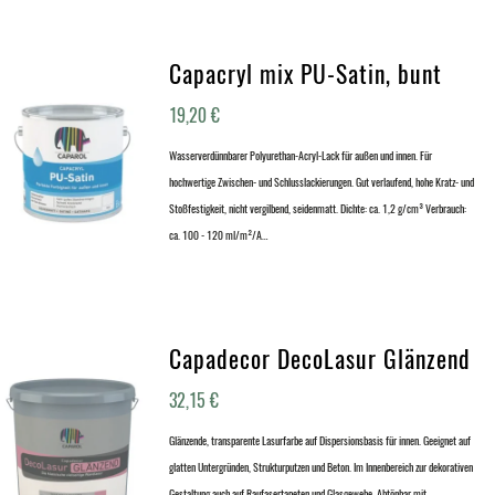
Capacryl mix PU-Satin, bunt
19,20
€
Wasserverdünnbarer Polyurethan-Acryl-Lack für außen und innen. Für
hochwertige Zwischen- und Schlusslackierungen. Gut verlaufend, hohe Kratz- und
Stoßfestigkeit, nicht vergilbend, seidenmatt. Dichte: ca. 1,2 g/cm³ Verbrauch:
ca. 100 - 120 ml/m²/A…
Capadecor DecoLasur Glänzend
32,15
€
Glänzende, transparente Lasurfarbe auf Dispersionsbasis für innen. Geeignet auf
glatten Untergründen, Strukturputzen und Beton. Im Innenbereich zur dekorativen
Gestaltung auch auf Raufasertapeten und Glasgewebe. Abtönbar mit