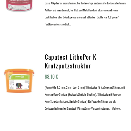
Basis Alkydharze, aromatenfrei. Für hochwertige seidenmatte Lackierarbeiten im
Außen- und Innenbereich, für Holz und Metall und auf alten einwandfreien
Lackflächen, über ColorExpress universell abtönbar. Dichte: ca. 1,2 g/cm³,
Farbtöne unterschiedlich…
Capatect LithoPor K
Kratzputzstruktur
68,10
€
(Korngröße 1,5 mm, 2 mm bzw. 3 mm) Silikatputze für Außenwandflächen, mit
Korn-an-Korn-Struktur (kratzputzähnliche Struktur). Silikatputz mit Korn-an-
Korn-Struktur (kratzputzähnliche Struktur) für Fassadenflächen und als
Deckbeschichtung bei Capatect Wärmedämm-Verbundsystemen. Weitere…