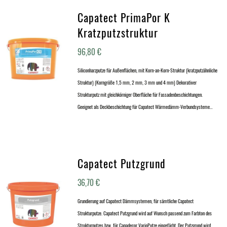
Capatect PrimaPor K
Kratzputzstruktur
96,80
€
Siliconharzputze für Außenflächen, mit Korn-an-Korn-Struktur (kratzputzähnliche
Struktur) (Korngröße 1,5 mm, 2 mm, 3 mm und 4 mm) Dekorativer
Strukturputz mit gleichkörniger Oberfläche für Fassadenbeschichtungen.
Geeignet als Deckbeschichtung für Capatect Wärmedämm-Verbundsysteme…
Capatect Putzgrund
36,70
€
Grundierung auf Capatect Dämmsystemen, für sämtliche Capatect
Strukturputze. Capatect Putzgrund wird auf Wunsch passend zum Farbton des
Strukturputzes bzw. für Capadecor VarioPutze eingefärbt. Der Putzgrund wird