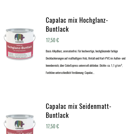
Capalac mix Hochglanz-
Buntlack
17,50
€
Basis Alkydharz, aromatenfrei. Für hochwertige, hochglänzende farbige
Decklackierungen auf maßhaltigem Holz, Metall und Hart-PVC im Außen- und
Innenbereich, über ColorExpress universell abtönbar. Dichte: ca. 1,1 g/cm³,
Farbtöne unterschiedlich Verdünnung: Capalac…
Capalac mix Seidenmatt-
Buntlack
17,50
€