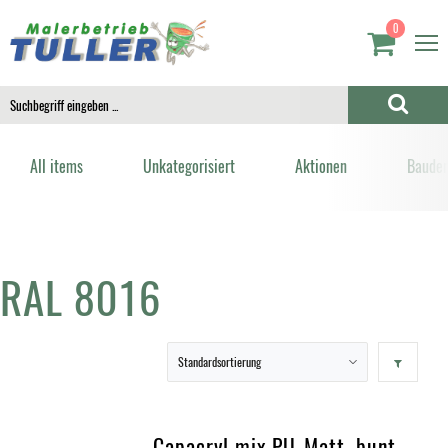
0
All items
Unkategorisiert
Aktionen
Bauden
RAL 8016
Capacryl mix PU-Matt, bunt