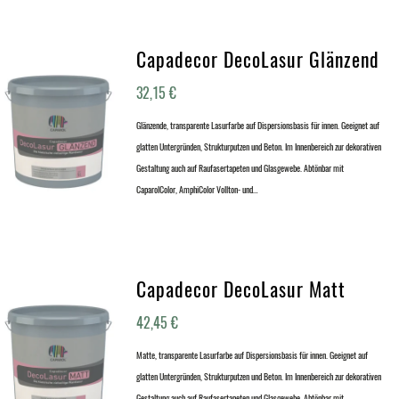
Capadecor DecoLasur Glänzend
32,15
€
Glänzende, transparente Lasurfarbe auf Dispersionsbasis für innen. Geeignet auf
glatten Untergründen, Strukturputzen und Beton. Im Innenbereich zur dekorativen
Gestaltung auch auf Raufasertapeten und Glasgewebe. Abtönbar mit
CaparolColor, AmphiColor Vollton- und…
Capadecor DecoLasur Matt
42,45
€
Matte, transparente Lasurfarbe auf Dispersionsbasis für innen. Geeignet auf
glatten Untergründen, Strukturputzen und Beton. Im Innenbereich zur dekorativen
Gestaltung auch auf Raufasertapeten und Glasgewebe. Abtönbar mit