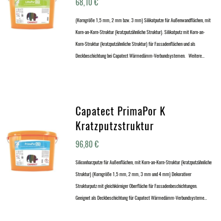
68,10
€
(Korngröße 1,5 mm, 2 mm bzw. 3 mm) Silikatputze für Außenwandflächen, mit
Korn-an-Korn-Struktur (kratzputzähnliche Struktur). Silikatputz mit Korn-an-
Korn-Struktur (kratzputzähnliche Struktur) für Fassadenflächen und als
Deckbeschichtung bei Capatect Wärmedämm-Verbundsystemen. Weitere…
Capatect PrimaPor K
Kratzputzstruktur
96,80
€
Siliconharzputze für Außenflächen, mit Korn-an-Korn-Struktur (kratzputzähnliche
Struktur) (Korngröße 1,5 mm, 2 mm, 3 mm und 4 mm) Dekorativer
Strukturputz mit gleichkörniger Oberfläche für Fassadenbeschichtungen.
Geeignet als Deckbeschichtung für Capatect Wärmedämm-Verbundsysteme…