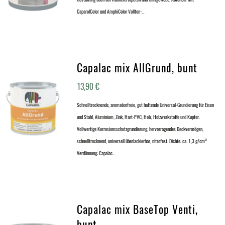
CaparolColor und AmphiColor Vollton-…
Capalac mix AllGrund, bunt
13,90
€
Schnelltrocknende, aromatenfreie, gut haftende Universal-Grundierung für Eisen
und Stahl, Aluminium, Zink, Hart-PVC, Holz, Holzwerkstoffe und Kupfer.
Vollwertige Korrosionsschutzgrundierung, hervorragendes Deckvermögen,
schnelltrocknend, universell überlackierbar, nitrofest. Dichte: ca. 1,3 g/cm³
Verdünnung: Capalac…
Capalac mix BaseTop Venti,
bunt