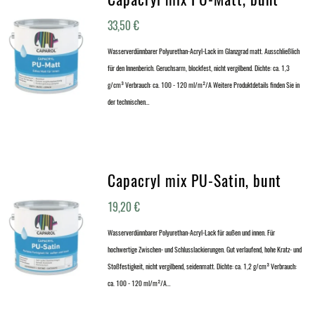
33,50
€
Wasserverdünnbarer Polyurethan-Acryl-Lack im Glanzgrad matt. Ausschließlich
für den Innenberich. Geruchsarm, blockfest, nicht vergilbend. Dichte: ca. 1,3
g/cm³ Verbrauch: ca. 100 - 120 ml/m²/A Weitere Produktdetails finden Sie in
der technischen…
Capacryl mix PU-Satin, bunt
19,20
€
Wasserverdünnbarer Polyurethan-Acryl-Lack für außen und innen. Für
hochwertige Zwischen- und Schlusslackierungen. Gut verlaufend, hohe Kratz- und
Stoßfestigkeit, nicht vergilbend, seidenmatt. Dichte: ca. 1,2 g/cm³ Verbrauch:
ca. 100 - 120 ml/m²/A…