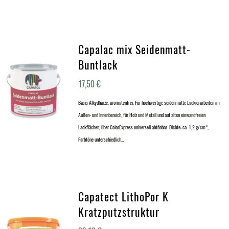
Capalac mix Seidenmatt-
Buntlack
17,50
€
Basis Alkydharze, aromatenfrei. Für hochwertige seidenmatte Lackierarbeiten im
Außen- und Innenbereich, für Holz und Metall und auf alten einwandfreien
Lackflächen, über ColorExpress universell abtönbar. Dichte: ca. 1,2 g/cm³,
Farbtöne unterschiedlich…
Capatect LithoPor K
Kratzputzstruktur