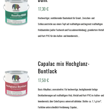
17,30
€
Hochwertiger, ventilierender Bautenlack für Grund-, Zwischen- und
Schlussanstriche aus einem Topf auf maßhaltigen und begrenzt maßhaltigen
Holzbauteilen (außer Fachwerk und Fassadenverkleidung), grundiertem Metall
und Hart-PVC für den Außen- und Innenbereich.…
Capalac mix Hochglanz-
Buntlack
17,50
€
Basis Alkydharz, aromatenfrei. Für hochwertige, hochglänzende farbige
Decklackierungen auf maßhaltigem Holz, Metall und Hart-PVC im Außen- und
Innenbereich, über ColorExpress universell abtönbar. Dichte: ca. 1,1 g/cm³,
Farbtöne unterschiedlich Verdünnung: Capalac…