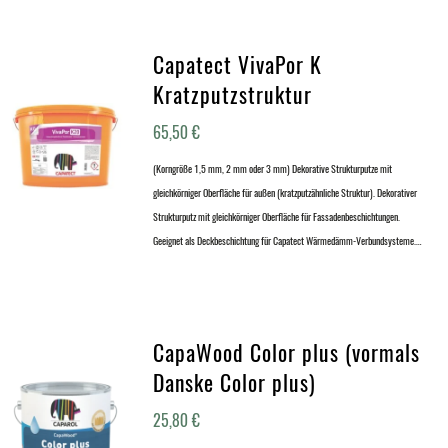
Capatect VivaPor K
Kratzputzstruktur
65,50
€
(Korngröße 1,5 mm, 2 mm oder 3 mm) Dekorative Strukturputze mit
gleichkörniger Oberfläche für außen (kratzputzähnliche Struktur). Dekorativer
Strukturputz mit gleichkörniger Oberfläche für Fassadenbeschichtungen.
Geeignet als Deckbeschichtung für Capatect Wärmedämm-Verbundsysteme.…
CapaWood Color plus (vormals
Danske Color plus)
25,80
€