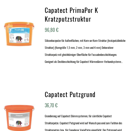
Capatect PrimaPor K
Kratzputzstruktur
96,80
€
Siliconharzputze für Außenflächen, mit Korn-an-Korn-Struktur (kratzputzähnliche
Struktur) (Korngröße 1,5 mm, 2 mm, 3 mm und 4 mm) Dekorativer
Strukturputz mit gleichkörniger Oberfläche für Fassadenbeschichtungen.
Geeignet als Deckbeschichtung für Capatect Wärmedämm-Verbundsysteme…
Capatect Putzgrund
36,70
€
Grundierung auf Capatect Dämmsystemen, für sämtliche Capatect
Strukturputze. Capatect Putzgrund wird auf Wunsch passend zum Farbton des
Strukturputzes bzw. für Capadecor VarioPutze eingefärbt. Der Putzgrund wird