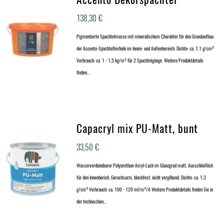
138,30
€
Pigmentierte Spachtelmasse mit mineralischem Charakter für den Grundaufbau
der Accento-Spachteltechnik im Innen- und Außenbereich. Dichte: ca. 1,1 g/cm³
Verbrauch: ca. 1 - 1,5 kg/m² für 2 Spachtelgänge. Weitere Produktdetails
finden…
Capacryl mix PU-Matt, bunt
33,50
€
Wasserverdünnbarer Polyurethan-Acryl-Lack im Glanzgrad matt. Ausschließlich
für den Innenberich. Geruchsarm, blockfest, nicht vergilbend. Dichte: ca. 1,3
g/cm³ Verbrauch: ca. 100 - 120 ml/m²/A Weitere Produktdetails finden Sie in
der technischen…