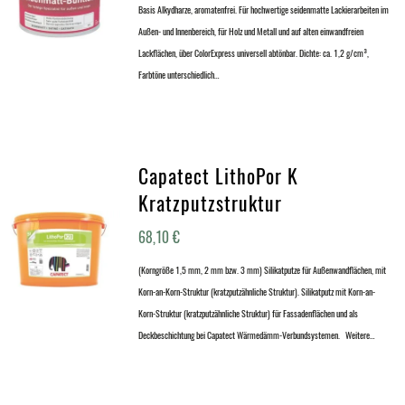
Basis Alkydharze, aromatenfrei. Für hochwertige seidenmatte Lackierarbeiten im
Außen- und Innenbereich, für Holz und Metall und auf alten einwandfreien
Lackflächen, über ColorExpress universell abtönbar. Dichte: ca. 1,2 g/cm³,
Farbtöne unterschiedlich…
Capatect LithoPor K
Kratzputzstruktur
68,10
€
(Korngröße 1,5 mm, 2 mm bzw. 3 mm) Silikatputze für Außenwandflächen, mit
Korn-an-Korn-Struktur (kratzputzähnliche Struktur). Silikatputz mit Korn-an-
Korn-Struktur (kratzputzähnliche Struktur) für Fassadenflächen und als
Deckbeschichtung bei Capatect Wärmedämm-Verbundsystemen. Weitere…