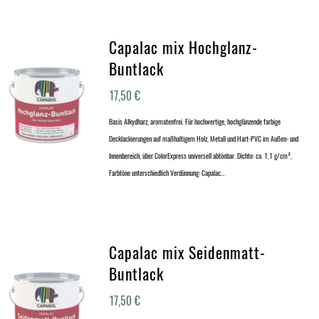
Capalac mix Hochglanz-
Buntlack
17,50
€
Basis Alkydharz, aromatenfrei. Für hochwertige, hochglänzende farbige
Decklackierungen auf maßhaltigem Holz, Metall und Hart-PVC im Außen- und
Innenbereich, über ColorExpress universell abtönbar. Dichte: ca. 1,1 g/cm³,
Farbtöne unterschiedlich Verdünnung: Capalac…
Capalac mix Seidenmatt-
Buntlack
17,50
€