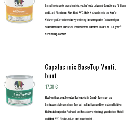
Schnelltrocknende, aromatenfreie, gut haftende Universal-Grundierung für Eisen
und Stahl, Aluminium, Zink, Hart-PVC, Holz, Holzwerkstoffe und Kupfer.
Vollwertige Korrosionsschutzgrundierung, hervorragendes Deckvermögen,
schnelltrocknend, universell überlackierbar, nitrofest. Dichte: ca. 1,3 g/cm³
Verdünnung: Capalac…
Capalac mix BaseTop Venti,
bunt
17,30
€
Hochwertiger, ventilierender Bautenlack für Grund-, Zwischen- und
Schlussanstriche aus einem Topf auf maßhaltigen und begrenzt maßhaltigen
Holzbauteilen (außer Fachwerk und Fassadenverkleidung), grundiertem Metall
und Hart-PVC für den Außen- und Innenbereich.…