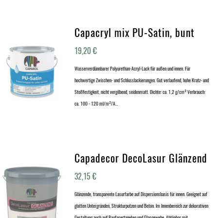
Capacryl mix PU-Satin, bunt
19,20
€
Wasserverdünnbarer Polyurethan-Acryl-Lack für außen und innen. Für
hochwertige Zwischen- und Schlusslackierungen. Gut verlaufend, hohe Kratz- und
Stoßfestigkeit, nicht vergilbend, seidenmatt. Dichte: ca. 1,2 g/cm³ Verbrauch:
ca. 100 - 120 ml/m²/A…
Capadecor DecoLasur Glänzend
32,15
€
Glänzende, transparente Lasurfarbe auf Dispersionsbasis für innen. Geeignet auf
glatten Untergründen, Strukturputzen und Beton. Im Innenbereich zur dekorativen
Gestaltung auch auf Raufasertapeten und Glasgewebe. Abtönbar mit