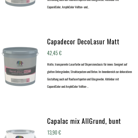
CaparolColor, AmphiColor Vollton- und…
Capadecor DecoLasur Matt
42,45
€
Matte, transparente Lasurfarbe auf Dispersionsbasis für innen. Geeignet auf
glatten Untergründen, Strukturputzen und Beton. Im Innenbereich zur dekorativen
Gestaltung auch auf Raufasertapeten und Glasgewebe. Abtönbar mit
CaparolColor und AmphiColor Vollton-…
Capalac mix AllGrund, bunt
13,90
€